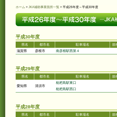
ホーム
>
JKA補助事業箇所一覧
>
平成26年度～平成30年度
平成30年度
県名
都市名
駐車場名
規模
滋賀県
彦根市
南彦根駅西第４
平成29年度
県名
都市名
駐車場名
規模
枇杷島駅東口
愛知県
清須市
枇杷島駅西口
平成28年度
県名
都市名
駐車場名
規模