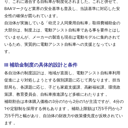
り、これに適合する自転車が制度化されました。これと併せて、
BAAマークなど業界の安全基準も普及し、当該基準に対応した安
全性の確保が図られています。
自治体が実施している「幼児２人同乗用自転車」取得費補助金の
大部分は、制度上は、電動アシスト自転車である事を要件とはし
ていませんが、メーカーの製造も現在は電動モデルに集約されて
いるため、実質的に電動アシスト自転車への支援となっていま
す。
Ⅲ 補助金制度の具体的設計と条件
各自治体の制度設計は、地域が直面し、電動アシスト自転車利用
促進により対処しようとする個別課題に応じて異なります。担当
部局も、各課題に応じ、子ども家庭支援課、高齢福祉課、環境政
策課、教育委員会、自転車推進課など多岐にわたります 。
補助割合は本体購入価格の3分の1から2分の1が主流ですが、4分の
1や定額制を採用する例もあります 。補助上限額は1万5千円から7
万5千円と幅があり、自治体の財政力や政策優先度が反映されてい
ます 。