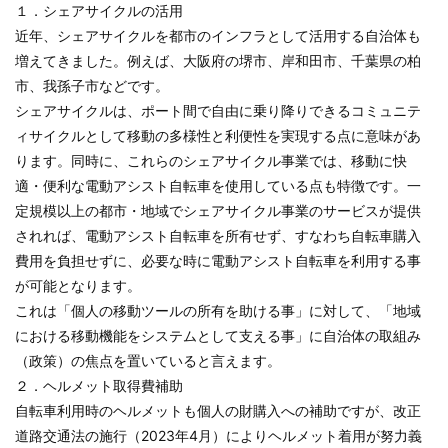
１．シェアサイクルの活用
近年、シェアサイクルを都市のインフラとして活用する自治体も
増えてきました。例えば、大阪府の堺市、岸和田市、千葉県の柏
市、我孫子市などです。
シェアサイクルは、ポート間で自由に乗り降りできるコミュニテ
ィサイクルとして移動の多様性と利便性を実現する点に意味があ
ります。同時に、これらのシェアサイクル事業では、移動に快
適・便利な電動アシスト自転車を使用している点も特徴です。一
定規模以上の都市・地域でシェアサイクル事業のサービスが提供
されれば、電動アシスト自転車を所有せず、すなわち自転車購入
費用を負担せずに、必要な時に電動アシスト自転車を利用する事
が可能となります。
これは「個人の移動ツールの所有を助ける事」に対して、「地域
における移動機能をシステムとして支える事」に自治体の取組み
（政策）の焦点を置いていると言えます。
２．ヘルメット取得費補助
自転車利用時のヘルメットも個人の財購入への補助ですが、改正
道路交通法の施行（2023年4月）によりヘルメット着用が努力義