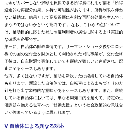
助金がカバーしない残額を負担できる所得層に利用が偏る「所得
逆進的な再配分効果」を持つ可能性があります。所得制限を伴わ
ない補助は、結果として高所得層に有利な再配分効果を生んでし
まうのではないかという批判です 。なお、これらの点について
は、補助目的に応じた補助制度利用者の属性に関するより実証的
な確認も必要です。
第三に、自治体の財政事情です。リーマン・ショック後やコロナ
禍での国の交付金を財源として開始された補助事業が、交付金終
了後は、自主財源で実施していても継続が難しいと判断され、廃
止に至るケースもあります。
他方、多くはないですが、補助を新設または継続している自治体
もあります。新設した自治体では、自転車によるまちづくりの方
針を打ち出す象徴的な意味があるケースもあります。また、継続
している自治体においては、単なる周知目的を超えて、特定の生
活課題を抱える世帯への「移動支援」という社会政策的な意味合
いが強まっているように思われます。
Ⅴ 自治体による異なる対応