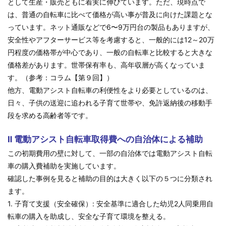
として生産・販売ともに着実に伸びています。ただ、現時点で
は、普通の自転車に比べて価格が高い事が普及に向けた課題とな
っています。ネット通販などで6〜9万円台の製品もありますが、
安全性やアフターサービス等を考慮すると、一般的には12～20万
円程度の価格帯が中心であり、一般の自転車と比較すると大きな
価格差があります。世帯保有率も、高年収層が高くなっていま
す。（参考：コラム【第９回】）
他方、電動アシスト自転車の利便性をより必要としているのは、
日々、子供の送迎に追われる子育て世帯や、免許返納後の移動手
段を求める高齢者等です。
Ⅱ 電動アシスト自転車取得費への自治体による補助
この初期費用の壁に対して、一部の自治体では電動アシスト自転
車の購入費補助を実施しています。
確認した事例を見ると補助の目的は大きく以下の５つに分類され
ます。
1. 子育て支援（安全確保）: 安全基準に適合した幼児2人同乗用自
転車の購入を助成し、安全な子育て環境を整える。