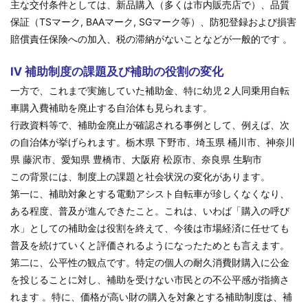
主な交付条件としては、新品購入（多くは市内販売店で）、品質
保証（TSマーク, BAAマーク, SGマーク等）、防犯登録および損害
賠償責任保険への加入、税の滞納がないことなどが一般的です 。
Ⅳ 補助制度の課題及び補助の役割の変化
一方で、これまで実施していた補助金、特に幼児２人同乗用自転
車購入費補助を廃止する自治体も見られます。
行政資料等で、補助金廃止が確認される事例として、例えば、次
の自治体が挙げられます。栃木県 下野市、埼玉県 桶川市、神奈川
県 藤沢市、愛知県 豊橋市、大阪府 松原市、奈良県 生駒市
この背景には、制度上の課題と社会状況の変化があります。
第一に、補助対象とする電動アシスト自転車が珍しくなくなり、
ある程度、普及が進んできたこと。これは、いわば「購入の呼び
水」としての補助金は役割を終えて、今後は市場経済に任せても
普及を続けていくと評価されるようになったためとも言えます。
第二に、公平性の観点です。特定の個人の耐久消費財購入に公金
を投じることに対し、補助を受けない市民との不公平感が指摘さ
れます 。特に、価格が高い財の購入を対象とする補助制度は、補