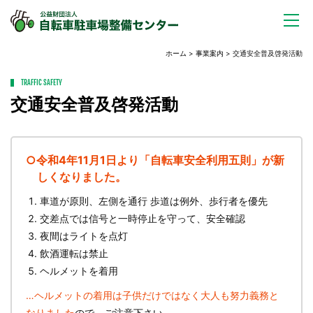
ホーム
>
事業案内
> 交通安全普及啓発活動
TRAFFIC SAFETY
交通安全普及啓発活動
○令和4年11月1日より「自転車安全利用五則」が新
しくなりました。
車道が原則、左側を通行 歩道は例外、歩行者を優先
交差点では信号と一時停止を守って、安全確認
夜間はライトを点灯
飲酒運転は禁止
ヘルメットを着用
…ヘルメットの着用は子供だけではなく大人も努力義務と
なりました
ので、ご注意下さい。