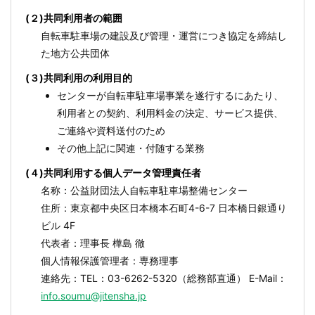
(２)共同利用者の範囲
自転車駐車場の建設及び管理・運営につき協定を締結し
た地方公共団体
(３)共同利用の利用目的
センターが自転車駐車場事業を遂行するにあたり、
利用者との契約、利用料金の決定、サービス提供、
ご連絡や資料送付のため
その他上記に関連・付随する業務
(４)共同利用する個人データ管理責任者
名称：公益財団法人自転車駐車場整備センター
住所：東京都中央区日本橋本石町4-6-7 日本橋日銀通り
ビル 4F
代表者：理事長 樺島 徹
個人情報保護管理者：専務理事
連絡先：TEL：03-6262-5320（総務部直通） E-Mail：
info.soumu@jitensha.jp