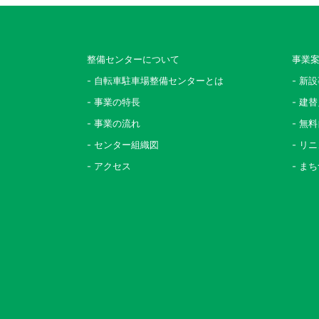
整備センターについて
事業
- 自転車駐車場整備センターとは
- 新
- 事業の特長
- 建
- 事業の流れ
- 無
- センター組織図
- リ
- アクセス
- ま