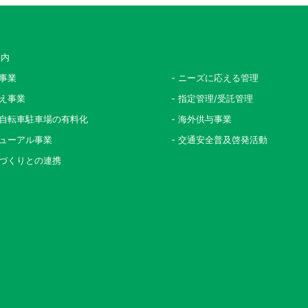
案内
設事業
- ニーズに応える管理
替え事業
- 指定管理/受託管理
料自転車駐車場の有料化
- 海外供与事業
ニューアル事業
- 交通安全普及啓発活動
ちづくりとの連携