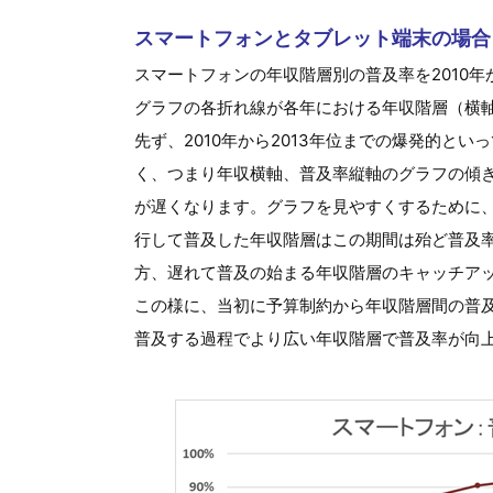
スマートフォンとタブレット端末の場合
スマートフォンの年収階層別の普及率を2010年
グラフの各折れ線が各年における年収階層（横
先ず、2010年から2013年位までの爆発的と
く、つまり年収横軸、普及率縦軸のグラフの傾
が遅くなります。グラフを見やすくするために、2
行して普及した年収階層はこの期間は殆ど普及率の
方、遅れて普及の始まる年収階層のキャッチア
この様に、当初に予算制約から年収階層間の普
普及する過程でより広い年収階層で普及率が向