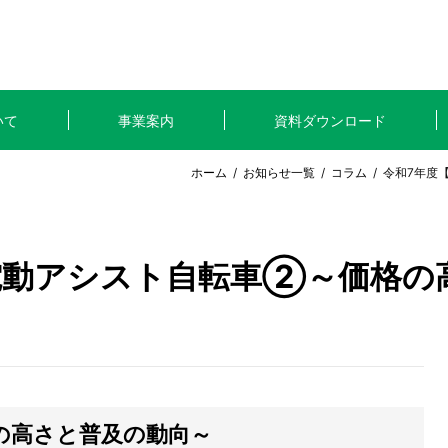
いて
事業案内
資料ダウンロード
ホーム
/
お知らせ一覧
/
コラム
/ 令和7年
電動アシスト自転車②～価格の
の高さと普及の動向～