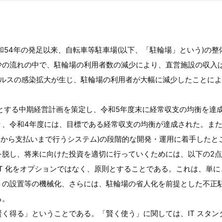
和54年の発足以来、自転車等駐車場(以下、「駐輪場」という)の
少の流れの中で、駐輪場の利用者数の減少により、直営施設の収入
ルスの感染拡大が生じ、駐輪場の利用者が大幅に減少したことにより
とする中期経営計画を策定し、令和5年度末に経常収支の均衡を達
り、令和4年度には、目標である経常収支の均衡が達成された。ま
:web 上で申込みから支払いまで行うシステム)の段階的な開発・運用に着手し
を脱し、将来に向けた投資を適切に行っていくためには、以下の2
IT 化をオプションではなく、原則とすることである。これは、単に
トの設置等の機械化、さらには、駐輪場の省人化を前提とした不正
る。
く得る」ということである。「賢く使う」に関しては、IT スタ