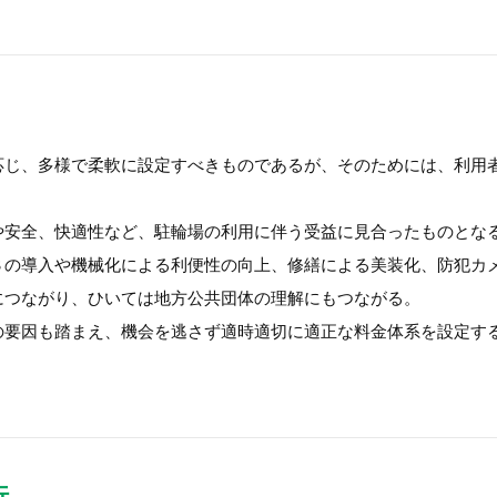
応じ、多様で柔軟に設定すべきものであるが、そのためには、利用
や安全、快適性など、駐輪場の利用に伴う受益に見合ったものとな
Ｓの導入や機械化による利便性の向上、修繕による美装化、防犯カ
につながり、ひいては地方公共団体の理解にもつながる。
の要因も踏まえ、機会を逃さず適時適切に適正な料金体系を設定す
行