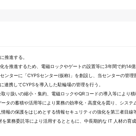
的に推進する。
ス化を推進するため、電磁ロックやゲートの設置等に3年間で約14
当センターに「CYPSセンター(仮称)」を創設し、当センターの管
に連携してCYPSを導入した駐輪場の管理を行う。
金取り扱いの縮小・集約、電磁ロックやQRコードの導入等により積
データの蓄積や活用等により業務の効率化・高度化を図り、システ
人情報の保護をはじめとする情報セキュリティの強化を第三者目線
人材を業務委託等により活用するとともに、中長期的な IT 人材の